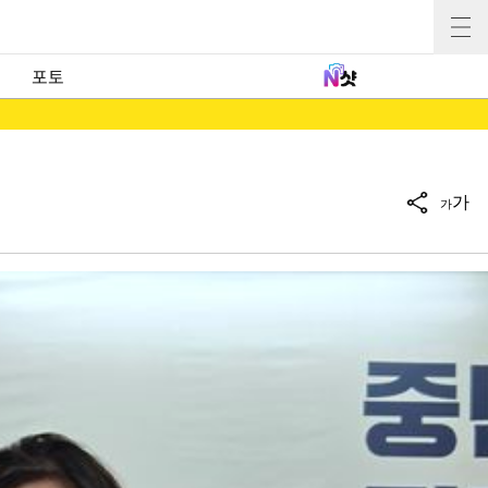
포토
가
가