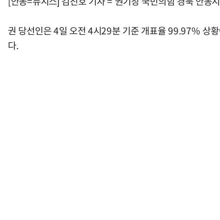
[안동=뉴시스] 김진호 기자 = 권기창 국민의힘 경북 안
권 당선인은 4일 오전 4시29분 기준 개표율 99.97% 
다.