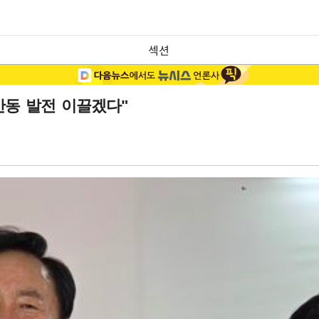
섹션
안동 발전 이끌겠다"