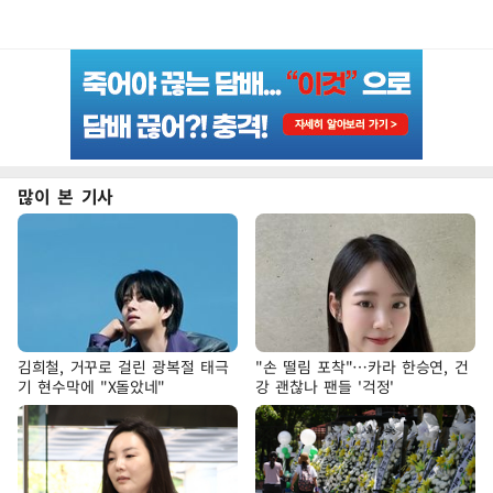
많이 본 기사
김희철, 거꾸로 걸린 광복절 태극
"손 떨림 포착"…카라 한승연, 건
기 현수막에 "X돌았네"
강 괜찮나 팬들 '걱정'