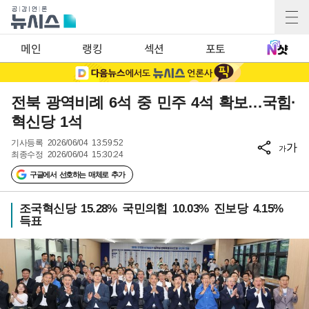
메인
랭킹
섹션
포토
전북 광역비례 6석 중 민주 4석 확보…국힘·
혁신당 1석
기사등록
2026/06/04 13:59:52
가
가
최종수정
2026/06/04 15:30:24
구글에서 선호하는 매체로 추가
조국혁신당 15.28% 국민의힘 10.03% 진보당 4.15%
득표