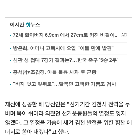
이시간
핫
뉴스
방은희, 어머니 고독사에 오열 "이틀 만에 발견"
심판 성 접대 7경기 결과는?…한국 축구 '5승 2무'
홍서범♥조갑경, 아들 불륜 사과 후 근황
"바지 벗고 앞뒤로"…탈북민 고백한 기쁨조 검사
재선에 성공한 배 당선인은 "선거기간 김천시 전역을 누
비며 목이 쉬어라 외쳤던 선거운동원들의 열정도 잊지
않겠다. 그 열정을 가슴에 새겨 김천 발전을 위한 힘찬 에
너지로 쏟아 내겠다"고 했다.