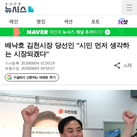
메인
랭킹
섹션
포토
배낙호 김천시장 당선인 "시민 먼저 생각하
는 시장되겠다"
기사등록
2026/06/04 01:50:19
가
가
최종수정
2026/06/04 08:56:07
구글에서 선호하는 매체로 추가