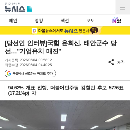
메인
랭킹
섹션
포토
[당선인 인터뷰]국힘 윤희신, 태안군수 당
선…"기업유치 매진"
기사등록
2026/06/04 00:58:12
가
가
최종수정
2026/06/04 04:40:25
구글에서 선호하는 매체로 추가
94.62% 개표 진행, 더불어민주당 강철민 후보 5776표
(17.21%p) 차