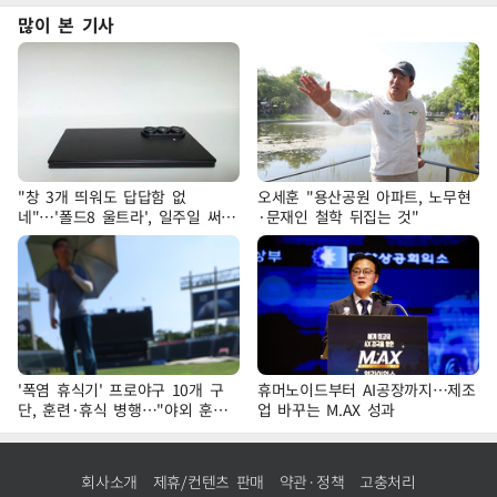
많이 본 기사
"창 3개 띄워도 답답함 없
오세훈 "용산공원 아파트, 노무현
네"…'폴드8 울트라', 일주일 써보
·문재인 철학 뒤집는 것"
니
'폭염 휴식기' 프로야구 10개 구
휴머노이드부터 AI공장까지…제조
단, 훈련·휴식 병행…"야외 훈련
업 바꾸는 M.AX 성과
해도 안전 최우선"
회사소개
제휴/컨텐츠 판매
약관·정책
고충처리