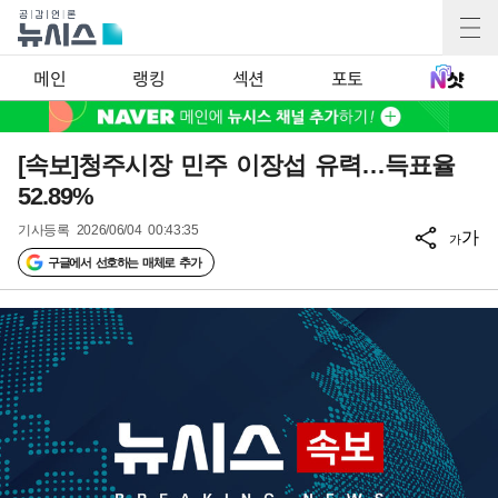
메인
랭킹
섹션
포토
[속보]청주시장 민주 이장섭 유력…득표율
52.89%
기사등록
2026/06/04 00:43:35
가
가
구글에서 선호하는 매체로 추가