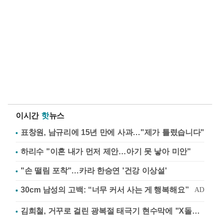
이시간
핫
뉴스
표창원, 남규리에 15년 만에 사과…"제가 틀렸습니다"
하리수 "이혼 내가 먼저 제안…아기 못 낳아 미안"
"손 떨림 포착"…카라 한승연 '건강 이상설'
김희철, 거꾸로 걸린 광복절 태극기 현수막에 "X돌았네"