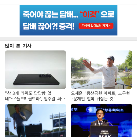
많이 본 기사
"창 3개 띄워도 답답함 없
오세훈 "용산공원 아파트, 노무현
네"…'폴드8 울트라', 일주일 써보
·문재인 철학 뒤집는 것"
니