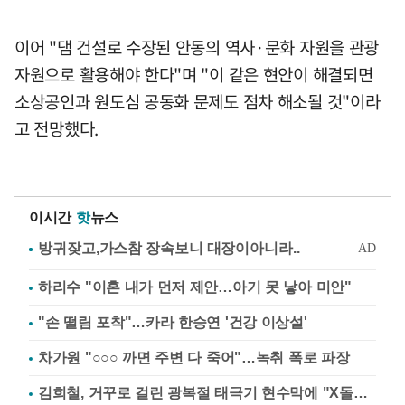
이어 "댐 건설로 수장된 안동의 역사·문화 자원을 관광
자원으로 활용해야 한다"며 "이 같은 현안이 해결되면
소상공인과 원도심 공동화 문제도 점차 해소될 것"이라
고 전망했다.
이시간
핫
뉴스
하리수 "이혼 내가 먼저 제안…아기 못 낳아 미안"
"손 떨림 포착"…카라 한승연 '건강 이상설'
차가원 "○○○ 까면 주변 다 죽어"…녹취 폭로 파장
김희철, 거꾸로 걸린 광복절 태극기 현수막에 "X돌았네"