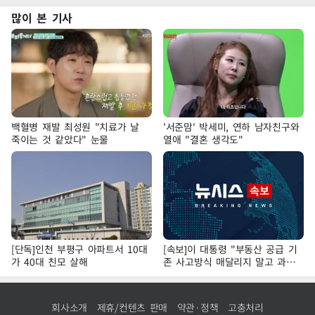
많이 본 기사
백혈병 재발 최성원 "치료가 날
'서준맘' 박세미, 연하 남자친구와
죽이는 것 같았다" 눈물
열애 "결혼 생각도"
[단독]인천 부평구 아파트서 10대
[속보]이 대통령 "부동산 공급 기
가 40대 친모 살해
존 사고방식 매달리지 말고 과감
히 실천"
회사소개
제휴/컨텐츠 판매
약관·정책
고충처리