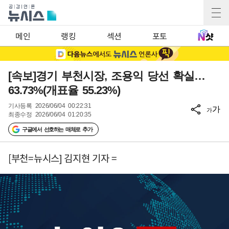
메인
랭킹
섹션
포토
[속보]경기 부천시장, 조용익 당선 확실…
63.73%(개표율 55.23%)
기사등록
2026/06/04 00:22:31
가
가
최종수정
2026/06/04 01:20:35
구글에서 선호하는 매체로 추가
[부천=뉴시스] 김지현 기자 =