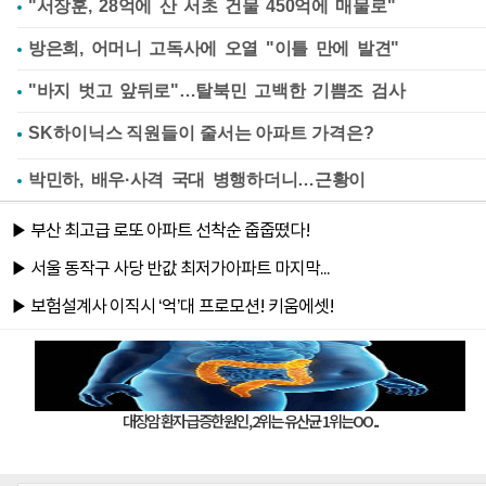
"서장훈, 28억에 산 서초 건물 450억에 매물로"
방은희, 어머니 고독사에 오열 "이틀 만에 발견"
"바지 벗고 앞뒤로"…탈북민 고백한 기쁨조 검사
박민하, 배우·사격 국대 병행하더니…근황이