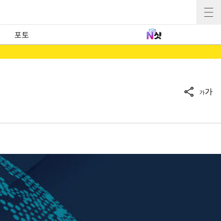
포토
가
가