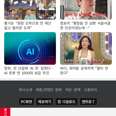
황기순 "원정 도박으로 전 재산
정보석 "황정음 전 남편 서글서글
잃고 필리핀 도피"
한 인상이었는데…"
정부, 전 산업에 'AI 옷' 입힌다…
바다, 워터밤 공개저격 "말이 안
AI 로봇 연 1000대 보급 추진
된다"
회사소개
제휴/컨텐츠 판매
약관·정책
고충처리
PC화면
제보하기
앱 다운로드
맨위로↑
광
COPYRIGHTⓒ
NEWSIS
ALL RIGHTS RESERVED.
고
삭