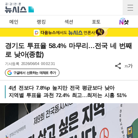
메인
랭킹
섹션
포토
경기도 투표율 58.4% 마무리…전국 네 번째
로 낮아(종합)
기사등록
2026/06/04 00:02:31
가
가
구글에서 선호하는 매체로 추가
4년 전보다 7.8%p 높지만 전국 평균보다 낮아
지역별 투표율 과천 72.4% 최고…최저는 시흥 51%