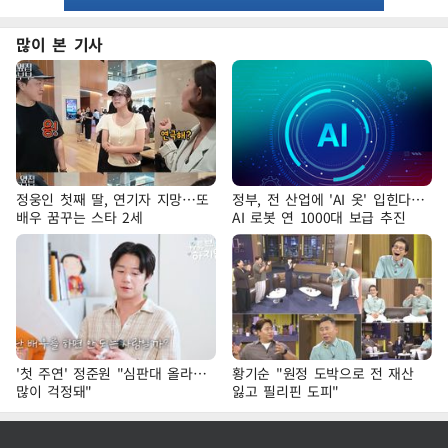
많이 본 기사
정웅인 첫째 딸, 연기자 지망…또
정부, 전 산업에 'AI 옷' 입힌다…
배우 꿈꾸는 스타 2세
AI 로봇 연 1000대 보급 추진
'첫 주연' 정준원 "심판대 올라…
황기순 "원정 도박으로 전 재산
많이 걱정돼"
잃고 필리핀 도피"