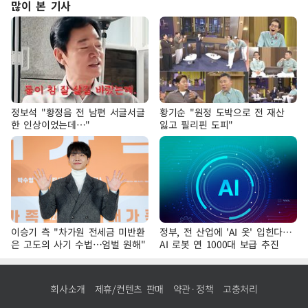
많이 본 기사
정보석 "황정음 전 남편 서글서글
황기순 "원정 도박으로 전 재산
한 인상이었는데…"
잃고 필리핀 도피"
이승기 측 "차가원 전세금 미반환
정부, 전 산업에 'AI 옷' 입힌다…
은 고도의 사기 수법…엄벌 원해"
AI 로봇 연 1000대 보급 추진
회사소개
제휴/컨텐츠 판매
약관·정책
고충처리