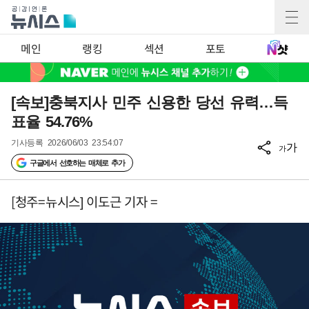
메인
랭킹
섹션
포토
[속보]충북지사 민주 신용한 당선 유력…득
표율 54.76%
기사등록
2026/06/03 23:54:07
가
가
구글에서 선호하는 매체로 추가
[청주=뉴시스] 이도근 기자 =