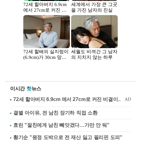
이시간
핫
뉴스
결별 아이유, 전 남친 장기하 직접 소환
효린 "절친에게 남친 빼앗겼다…가만 안 둬"
황기순 "원정 도박으로 전 재산 잃고 필리핀 도피"