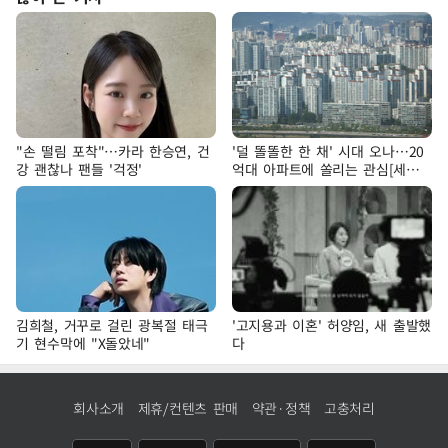
"손 떨림 포착"…카라 한승연, 건
'덜 똘똘한 한 채' 시대 오나…20
강 괜찮나 팬들 '걱정'
억대 아파트에 쏠리는 관심[세제
개편, 그 이후②]
김희철, 거꾸로 걸린 광복절 태극
'고지용과 이혼' 허양임, 새 출발했
기 현수막에 "X돌았네"
다
회사소개
제휴/컨텐츠 판매
약관·정책
고충처리