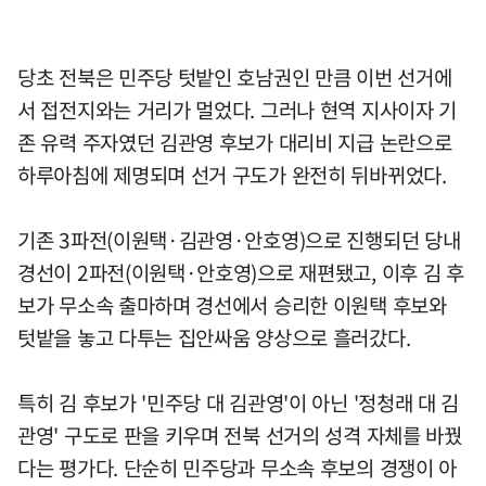
당초 전북은 민주당 텃밭인 호남권인 만큼 이번 선거에
서 접전지와는 거리가 멀었다. 그러나 현역 지사이자 기
존 유력 주자였던 김관영 후보가 대리비 지급 논란으로
하루아침에 제명되며 선거 구도가 완전히 뒤바뀌었다.
기존 3파전(이원택·김관영·안호영)으로 진행되던 당내
경선이 2파전(이원택·안호영)으로 재편됐고, 이후 김 후
보가 무소속 출마하며 경선에서 승리한 이원택 후보와
텃밭을 놓고 다투는 집안싸움 양상으로 흘러갔다.
특히 김 후보가 '민주당 대 김관영'이 아닌 '정청래 대 김
관영' 구도로 판을 키우며 전북 선거의 성격 자체를 바꿨
다는 평가다. 단순히 민주당과 무소속 후보의 경쟁이 아