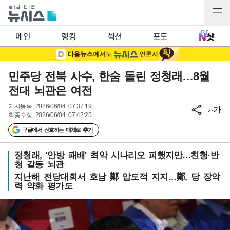
메인
랭킹
섹션
포토
민주당 전북 사수, 한숨 돌린 정청래…8월
전대 뇌관은 여전
기사등록
2026/06/04 07:37:19
가
가
최종수정
2026/06/04 07:42:25
구글에서 선호하는 매체로 추가
정청래, '안방 패배' 최악 시나리오 피했지만…친청·반
청 갈등 뇌관
지난해 전당대회서 호남 鄭 압도적 지지…鄭, 당 장악
력 약화 평가도