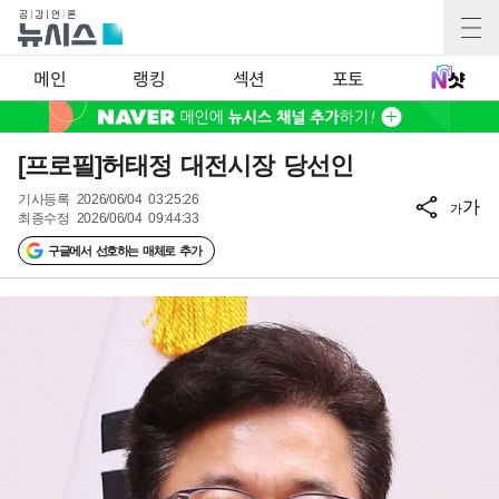
메인
랭킹
섹션
포토
[프로필]허태정 대전시장 당선인
기사등록
2026/06/04 03:25:26
가
가
최종수정
2026/06/04 09:44:33
구글에서 선호하는 매체로 추가