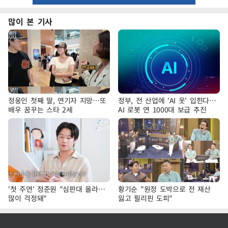
많이 본 기사
정웅인 첫째 딸, 연기자 지망…또
정부, 전 산업에 'AI 옷' 입힌다…
배우 꿈꾸는 스타 2세
AI 로봇 연 1000대 보급 추진
'첫 주연' 정준원 "심판대 올라…
황기순 "원정 도박으로 전 재산
많이 걱정돼"
잃고 필리핀 도피"