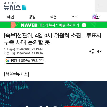
메인
랭킹
섹션
포토
[속보]선관위, 4일 0시 위원회 소집…투표지
부족 사태 논의할 듯
기사등록
2026/06/03 23:13:44
가
가
최종수정
2026/06/03 23:15:49
구글에서 선호하는 매체로 추가
[서울=뉴시스]