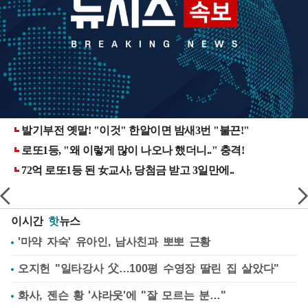
이시간
핫
뉴스
'마약 자숙' 유아인, 남사친과 뽀뽀 근황
오지헌 "일타강사 父…100평 수영장 딸린 집 살았다"
화사, 젠슨 황 '샤라웃'에 "잘 모르는 분…"