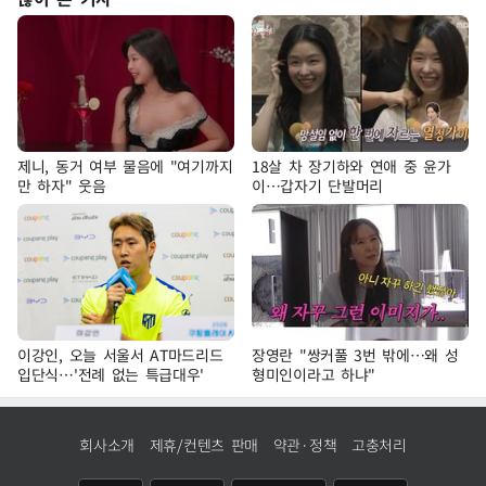
제니, 동거 여부 물음에 "여기까지
18살 차 장기하와 연애 중 윤가
만 하자" 웃음
이…갑자기 단발머리
이강인, 오늘 서울서 AT마드리드
장영란 "쌍커풀 3번 밖에…왜 성
입단식…'전례 없는 특급대우'
형미인이라고 하냐"
회사소개
제휴/컨텐츠 판매
약관·정책
고충처리