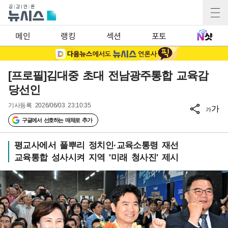
메인
랭킹
섹션
포토
[프로필]김대중 초대 전남광주통합 교육감
당선인
기사등록
2026/06/03 23:10:35
가
가
구글에서 선호하는 매체로 추가
평교사에서 풀뿌리 정치인·교육소통령 재선
교육통합 성사시켜 지역 '미래 청사진' 제시