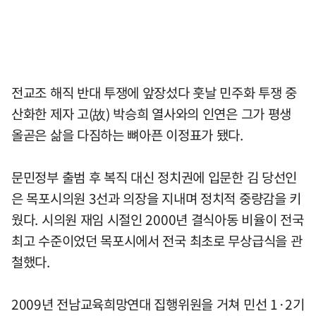
전교조 해직 반대 투쟁에 앞장섰다 훗날 민주화 투쟁 중
산화한 제자 고(故) 박승희 열사와의 인연은 그가 평생
올곧은 삶을 다짐하는 뼈아픈 이정표가 됐다.
문민정부 출범 후 복직 대신 정치권에 입문한 김 당선인
은 목포시의원 3선과 의장을 지내며 정치적 중량감을 키
웠다. 시의원 재임 시절인 2000년 결식아동 비율이 전국
최고 수준이었던 목포시에서 전국 최초로 무상급식을 관
철했다.
2009년 전남교육희망연대 집행위원을 거쳐 민선 1·2기