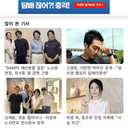
많이 본 기사
''9440억 재산분할 앞둔' 노소영
고영욱, 이번엔 박하선 공격…"류
관장, 최수종 옆 깜짝 근황
수영 열심히 일해야겠네"
김제동, 방송 뜸하더니…이문세·
하영 측, 증조부 친일 의혹에 "사
노사연과 전시회서 포착
실 무근"