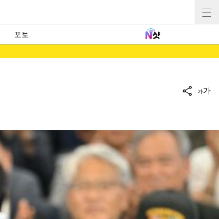
포토
가
가