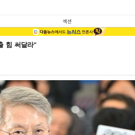
섹션
 힘 써달라"