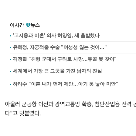
이시간
핫
뉴스
'고지용과 이혼' 의사 허양임, 새 출발했다
유혜정, 자궁적출 수술 "여성성 잃는 것이…"
김정렬 "친형 군대서 구타로 사망…유골 못 찾아"
하리수 "이혼 내가 먼저 제안…아기 못 낳아 미안"
아울러 군공항 이전과 광역교통망 확충, 첨단산업용 전력 
다"고 덧붙였다.