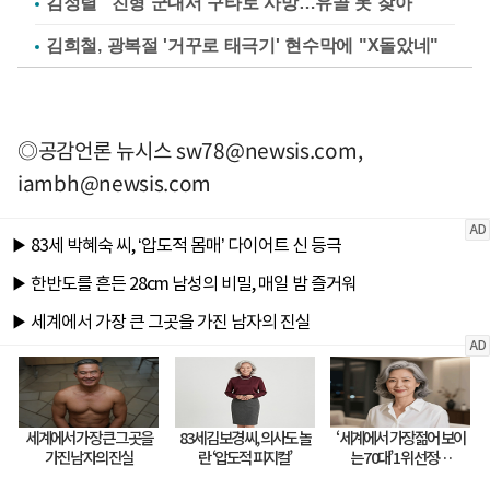
김정렬 "친형 군대서 구타로 사망…유골 못 찾아"
김희철, 광복절 '거꾸로 태극기' 현수막에 "X돌았네"
◎공감언론 뉴시스
sw78@newsis.com
,
iambh@newsis.com