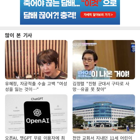
많이 본 기사
유혜정, 자궁적출 수술 고백 "여성
김정렬 "친형 군대서 구타로 사
성을 잃는 것이…"
망…유골 못 찾아"
오픈AI, 챗GPT 무료 이용자에 최
천안 교회서 지내던 11세 어린이