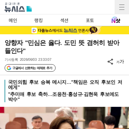
메인
랭킹
섹션
포토
양향자 "민심은 옳다. 도민 뜻 겸허히 받아
들인다"
기사등록
2026/06/03 23:33:07
가
가
구글에서 선호하는 매체로 추가
국민의힘 후보 승복 메시지…"책임은 오직 후보인 저
에게"
"추미애 후보 축하…조응천·홍성규·김현욱 후보에도
박수"