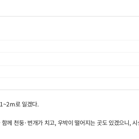
1~2m로 일겠다.
함께 천둥·번개가 치고, 우박이 떨어지는 곳도 있겠으니, 시