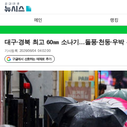
메인
랭킹
대구·경북 최고 60㎜ 소나기…돌풍·천둥·우박
기사등록
2026/06/04 04:02:00
구글에서 선호하는 매체로 추가