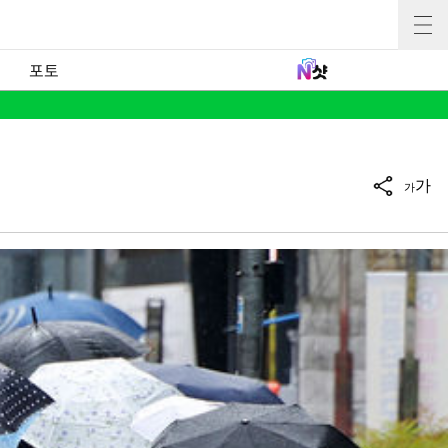
포토
가
가