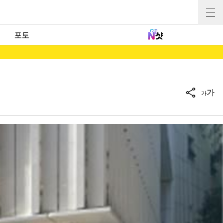
포토
가
가