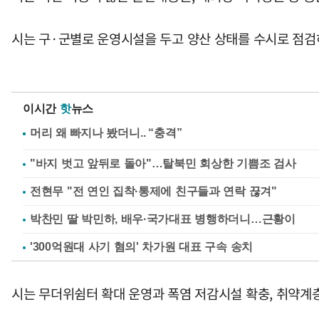
시는 구·군별로 운영시설을 두고 양산 상태를 수시로 점검
이시간
핫
뉴스
"바지 벗고 앞뒤로 돌아"…탈북민 회상한 기쁨조 검사
전현무 "전 연인 집착·통제에 친구들과 연락 끊겨"
박찬민 딸 박민하, 배우·국가대표 병행하더니…근황이
'300억원대 사기 혐의' 차가원 대표 구속 송치
시는 무더위쉼터 확대 운영과 폭염 저감시설 확충, 취약계