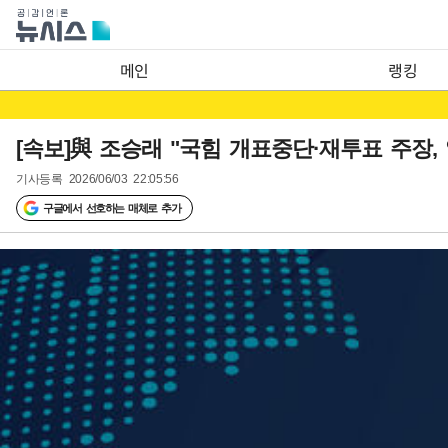
메인
랭킹
[속보]與 조승래 "국힘 개표중단·재투표 주장,
기사등록
2026/06/03 22:05:56
구글에서 선호하는 매체로 추가