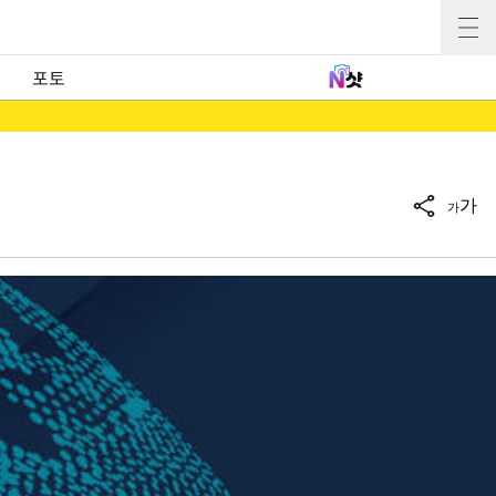
포토
가
가