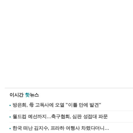
이시간
핫
뉴스
방은희, 母 고독사에 오열 "이틀 만에 발견"
월드컵 예선까지…축구협회, 심판 성접대 파문
한국 떠난 김지수, 프라하 여행사 차렸다더니…