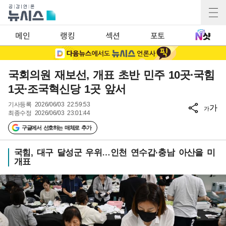
메인
랭킹
섹션
포토
국회의원 재보선, 개표 초반 민주 10곳·국힘
1곳·조국혁신당 1곳 앞서
기사등록
2026/06/03 22:59:53
가
가
최종수정
2026/06/03 23:01:44
구글에서 선호하는 매체로 추가
국힘, 대구 달성군 우위…인천 연수갑·충남 아산을 미
개표