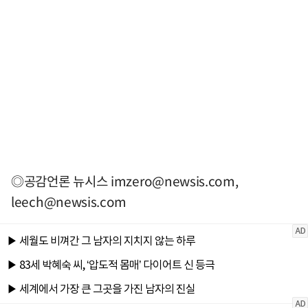
◎공감언론 뉴시스
imzero@newsis.com
,
leech@newsis.com