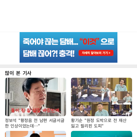
많이 본 기사
정보석 "황정음 전 남편 서글서글
황기순 "원정 도박으로 전 재산
한 인상이었는데…"
잃고 필리핀 도피"