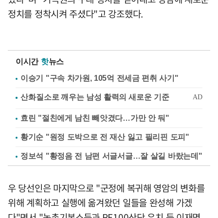
정치를 정착시켜 주셨다"고 강조했다.
이시간
핫
뉴스
이승기 "구속 차가원, 105억 전세금 편취 사기"
효린 "절친에게 남친 빼앗겼다…가만 안 둬"
황기순 "원정 도박으로 전 재산 잃고 필리핀 도피"
정보석 "황정음 전 남편 서글서글…잘 살길 바랐는데"
우 당선인은 마지막으로 "군정에 복귀해 영암의 변화를
위해 계획하고 실행에 옮겨왔던 일들을 완성해 가겠
다"면서 "농촌기본소득과 RE100산단 유치 등 이재명