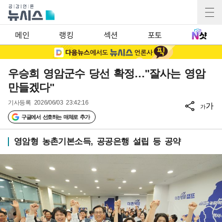
메인
랭킹
섹션
포토
우승희 영암군수 당선 확정…"잘사는 영암
만들겠다"
기사등록
2026/06/03 23:42:16
가
가
구글에서 선호하는 매체로 추가
영암형 농촌기본소득, 공공은행 설립 등 공약