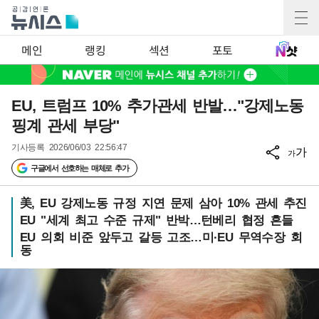
메인
랭킹
섹션
포토
EU, 트럼프 10% 추가관세 반발…"강제노동
핑계 관세 부당"
기사등록
2026/06/03 22:56:47
가
가
구글에서 선호하는 매체로 추가
美, EU 강제노동 규정 지연 문제 삼아 10% 관세 추진
EU "세계 최고 수준 규제" 반박…턴베리 협정 흔들
EU 의회 비준 앞두고 갈등 고조…미·EU 무역수장 회
동