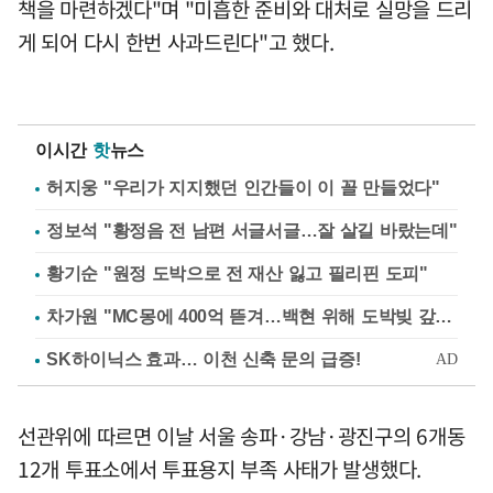
책을 마련하겠다"며 "미흡한 준비와 대처로 실망을 드리
게 되어 다시 한번 사과드린다"고 했다.
이시간
핫
뉴스
허지웅 "우리가 지지했던 인간들이 이 꼴 만들었다"
정보석 "황정음 전 남편 서글서글…잘 살길 바랐는데"
황기순 "원정 도박으로 전 재산 잃고 필리핀 도피"
차가원 "MC몽에 400억 뜯겨…백현 위해 도박빚 갚아줘"
선관위에 따르면 이날 서울 송파·강남·광진구의 6개동
12개 투표소에서 투표용지 부족 사태가 발생했다.