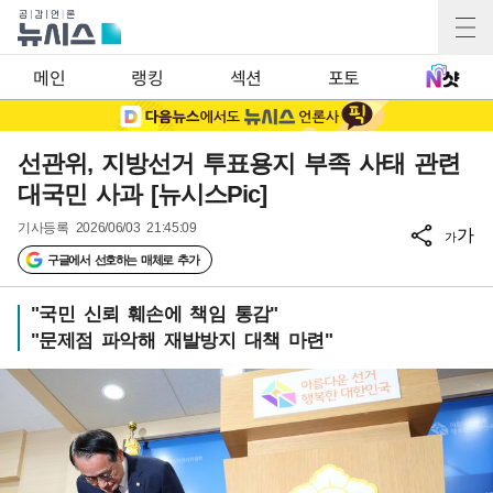
메인
랭킹
섹션
포토
선관위, 지방선거 투표용지 부족 사태 관련
대국민 사과 [뉴시스Pic]
기사등록
2026/06/03 21:45:09
가
가
구글에서 선호하는 매체로 추가
"국민 신뢰 훼손에 책임 통감"
"문제점 파악해 재발방지 대책 마련"