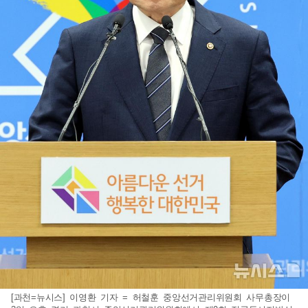
[과천=뉴시스] 이영환 기자 = 허철훈 중앙선거관리위원회 사무총장이