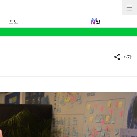
포토
가
가