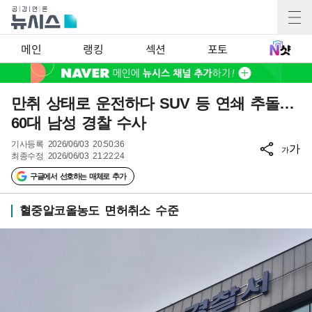
메인
랭킹
섹션
포토
만취 상태로 운전하다 SUV 등 연쇄 추돌…
60대 남성 경찰 수사
기사등록
2026/06/03 20:50:36
가
가
최종수정
2026/06/03 21:22:24
구글에서 선호하는 매체로 추가
혈중알코올농도 면허취소 수준