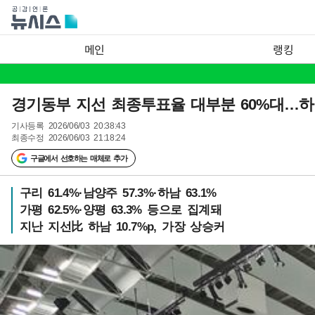
메인
랭킹
경기동부 지선 최종투표율 대부분 60%대…하
기사등록
2026/06/03 20:38:43
최종수정
2026/06/03 21:18:24
구글에서 선호하는 매체로 추가
구리 61.4%·남양주 57.3%·하남 63.1%
가평 62.5%·양평 63.3% 등으로 집계돼
지난 지선比 하남 10.7%p, 가장 상승커