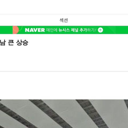
섹션
남 큰 상승