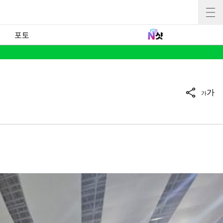
포토
가
가