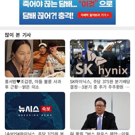
많이 본 기사
홍서범♥조갑경, 아들 불륜 사과
SK하이닉스, 주당 375원 분기배당
후 근황…밝은 미소
결정…3분기 중 추가 주주환원 발
표
[속보]SK하이닉스, 주당 375원 분
與 황희 "버스 하우스 제안…이동