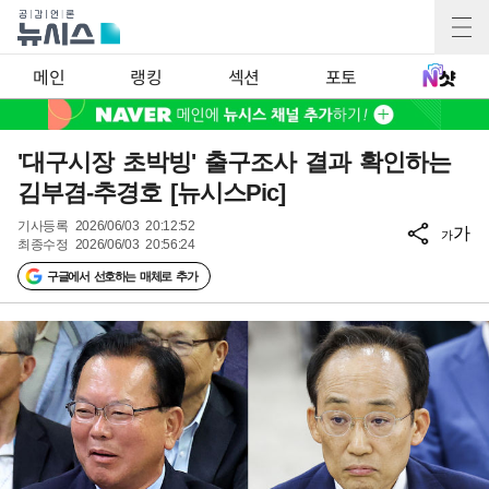
메인
랭킹
섹션
포토
'대구시장 초박빙' 출구조사 결과 확인하는
김부겸-추경호 [뉴시스Pic]
기사등록
2026/06/03 20:12:52
가
가
최종수정
2026/06/03 20:56:24
구글에서 선호하는 매체로 추가