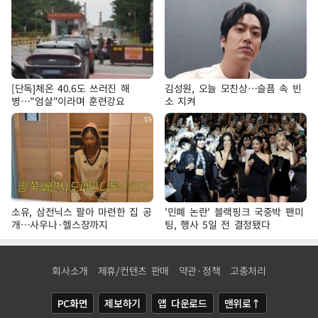
[단독]체온 40.6도 쓰러진 해
김성원, 오늘 모친상…슬픔 속 빈
병…"엄살"이라며 훈련강요
소 지켜
소유, 삼전닉스 팔아 마련한 집 공
'민폐 논란' 블랙핑크 국중박 팬미
개…사우나·헬스장까지
팅, 행사 5일 전 결정됐다
회사소개
제휴/컨텐츠 판매
약관·정책
고충처리
PC화면
제보하기
앱 다운로드
맨위로↑