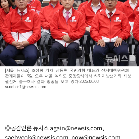
[서울=뉴시스] 조성봉 기자=장동혁 국민의힘 대표와 선거대책위원회
관계자들이 3일 오후 서울 여의도 중앙당사에서 6·3 지방선거와 재보
궐선거 출구조사 결과 방송을 보고 있다.2026.06.03.
suncho21@newsis.com
◎공감언론 뉴시스
again@newsis.com
,
saebyeok@newsis.com
,
now@newsis.com
,