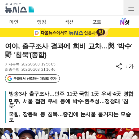
메인
랭킹
섹션
포토
여야, 출구조사 결과에 희비 교차…與 '박수'
野 '침묵'(종합)
기사등록
2026/06/03 19:56:05
가
가
최종수정
2026/06/03 21:16:46
구글에서 선호하는 매체로 추가
방송3사 출구조사…민주 11곳·국힘 1곳 우세·4곳 경합
민주, 서울 접전 우세 등에 박수·환호성…정청래 '침
묵'
국힘, 장동혁 등 침묵…중간에 눈시울 불거지는 모습
도