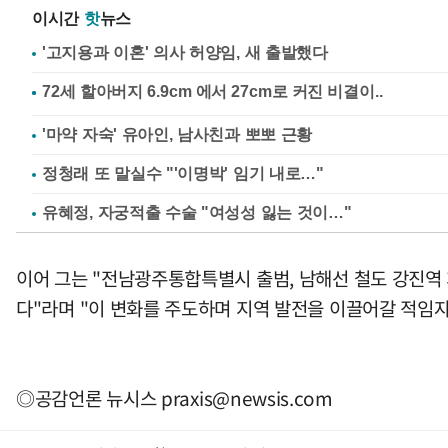
이시간
핫
뉴스
'고지용과 이혼' 의사 허양임, 새 출발했다
'마약 자숙' 유아인, 남사친과 뽀뽀 근황
정청래 또 말실수 "'이명박' 임기 내로…"
유혜정, 자궁적출 수술 "여성성 잃는 것이…"
이어 그는 "전남광주통합특별시 출범, 남해선 철도 강진역 
다"라며 "이 변화를 주도하며 지역 발전을 이끌어갈 적임
◎공감언론 뉴시스
praxis@newsis.com