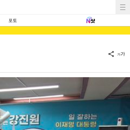
포토
가
가