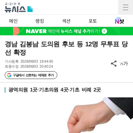
메인
랭킹
섹션
포토
경남 김봉남 도의원 후보 등 12명 무투표 당
선 확정
기사등록
2026/06/03 19:44:40
가
가
최종수정
2026/06/03 20:40:24
구글에서 선호하는 매체로 추가
광역의원 1곳·기초의원 4곳·기초 비례 2곳