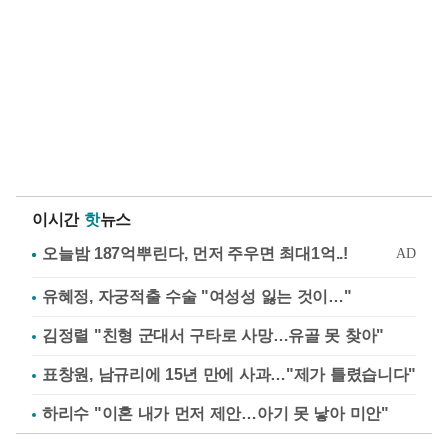
이시간
핫
뉴스
유혜정, 자궁적출 수술 "여성성 잃는 것이…"
김정렬 "친형 군대서 구타로 사망…유골 못 찾아"
표창원, 남규리에 15년 만에 사과…"제가 틀렸습니다"
하리수 "이혼 내가 먼저 제안…아기 못 낳아 미안"