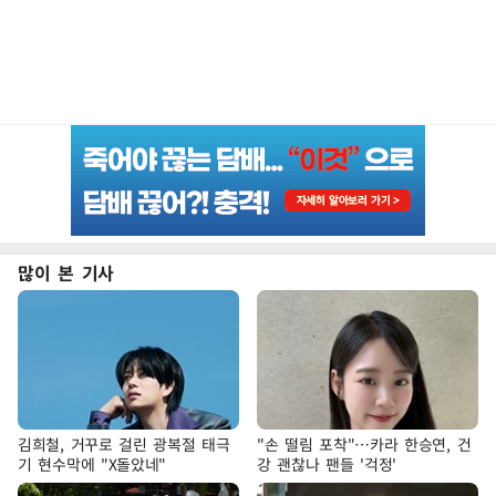
많이 본 기사
김희철, 거꾸로 걸린 광복절 태극
"손 떨림 포착"…카라 한승연, 건
기 현수막에 "X돌았네"
강 괜찮나 팬들 '걱정'