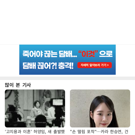
많이 본 기사
'고지용과 이혼' 허양임, 새 출발했
"손 떨림 포착"…카라 한승연, 건