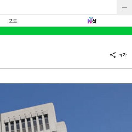
포토
가
가