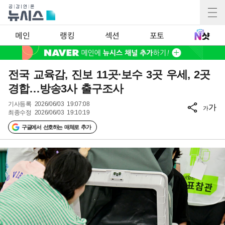
메인
랭킹
섹션
포토
전국 교육감, 진보 11곳·보수 3곳 우세, 2곳
경합…방송3사 출구조사
기사등록
2026/06/03 19:07:08
가
가
최종수정
2026/06/03 19:10:19
구글에서 선호하는 매체로 추가