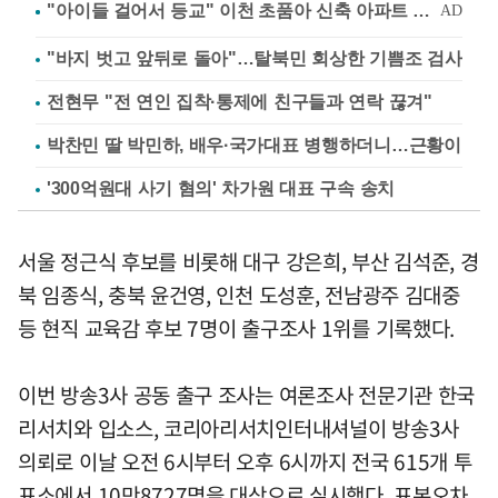
"바지 벗고 앞뒤로 돌아"…탈북민 회상한 기쁨조 검사
전현무 "전 연인 집착·통제에 친구들과 연락 끊겨"
박찬민 딸 박민하, 배우·국가대표 병행하더니…근황이
'300억원대 사기 혐의' 차가원 대표 구속 송치
서울 정근식 후보를 비롯해 대구 강은희, 부산 김석준, 경
북 임종식, 충북 윤건영, 인천 도성훈, 전남광주 김대중
등 현직 교육감 후보 7명이 출구조사 1위를 기록했다.
이번 방송3사 공동 출구 조사는 여론조사 전문기관 한국
리서치와 입소스, 코리아리서치인터내셔널이 방송3사
의뢰로 이날 오전 6시부터 오후 6시까지 전국 615개 투
표소에서 10만8727명을 대상으로 실시했다. 표본오차