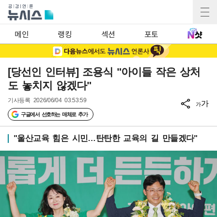
메인
랭킹
섹션
포토
[당선인 인터뷰] 조용식 "아이들 작은 상처
도 놓치지 않겠다"
기사등록
2026/06/04 03:53:59
가
가
구글에서 선호하는 매체로 추가
"울산교육 힘은 시민…탄탄한 교육의 길 만들겠다"