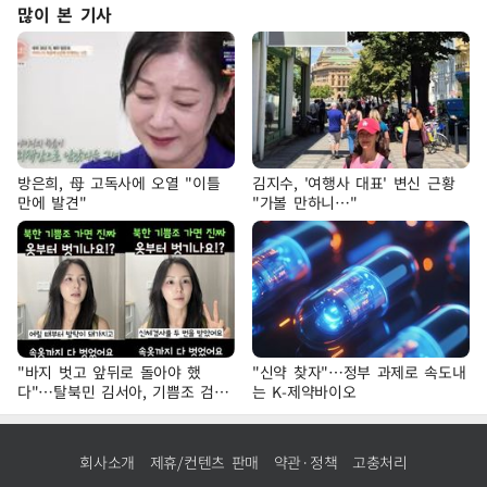
많이 본 기사
방은희, 母 고독사에 오열 "이틀
김지수, '여행사 대표' 변신 근황
만에 발견"
"가볼 만하니…"
"바지 벗고 앞뒤로 돌아야 했
"신약 찾자"…정부 과제로 속도내
다"…탈북민 김서아, 기쁨조 검사
는 K-제약바이오
수치심 회상
회사소개
제휴/컨텐츠 판매
약관·정책
고충처리