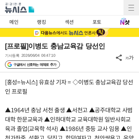
메인
랭킹
섹션
포토
[프로필]이병도 충남교육감 당선인
기사등록
2026/06/04 06:47:10
가
가
구글에서 선호하는 매체로 추가
[홍성=뉴시스] 유효상 기자 = ◇이병도 충남교육감 당선
인 프로필
▲1964년 충남 서천 출생 ▲서천고 ▲공주대학교 사범
대학 한문교육과 ▲인하대학교 교육대학원 일반사회교
육과 졸업(교육학 석사) ▲1986년 중등 교사 임용 ▲인
천가좌중, 성환고, 당진고, 합덕여자고, 천안쌍용고, 온양