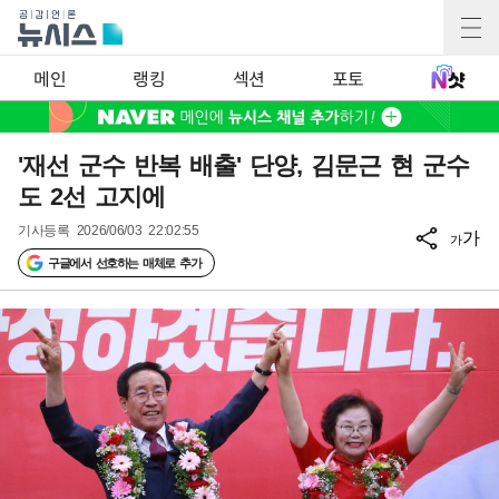
메인
랭킹
섹션
포토
'재선 군수 반복 배출' 단양, 김문근 현 군수
도 2선 고지에
기사등록
2026/06/03 22:02:55
가
가
구글에서 선호하는 매체로 추가