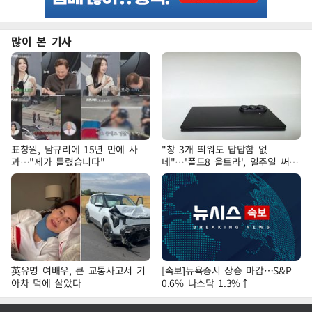
많이 본 기사
표창원, 남규리에 15년 만에 사
"창 3개 띄워도 답답함 없
과…"제가 틀렸습니다"
네"…'폴드8 울트라', 일주일 써보
니
英유명 여배우, 큰 교통사고서 기
[속보]뉴욕증시 상승 마감…S&P
아차 덕에 살았다
0.6% 나스닥 1.3%↑