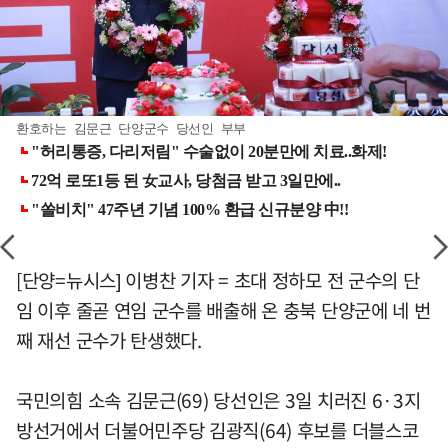
환호하는 김문근 단양군수 당선인 부부
[단양=뉴시스] 이병찬 기자 = 초대 정하모 전 군수의 단
임 이후 줄곧 연임 군수를 배출해 온 충북 단양군에 네 번
째 재선 군수가 탄생했다.
국민의힘 소속 김문근(69) 당선인은 3일 치러진 6·3지
방선거에서 더불어민주당 김광직(64) 후보를 더블스코