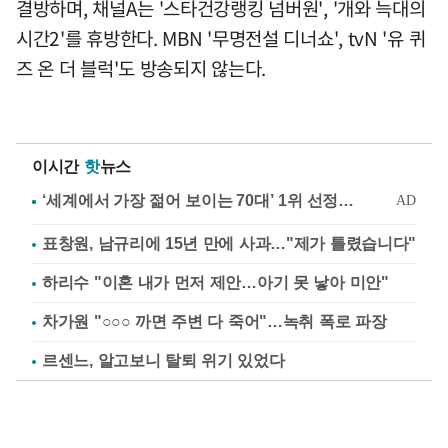
결방하며, 채널A는 '스타건강랭킹 넘버원', '개와 늑대의
시간2'를 휴방한다. MBN '무명전설 디너쇼', tvN '유 퀴
즈 온 더 블럭'도 방송되지 않는다.
이시간
핫
뉴스
표창원, 남규리에 15년 만에 사과…"제가 틀렸습니다"
하리수 "이혼 내가 먼저 제안…아기 못 낳아 미안"
차가원 "○○○ 까면 주변 다 죽어"…녹취 폭로 파장
르센느, 알고보니 탈퇴 위기 있었다