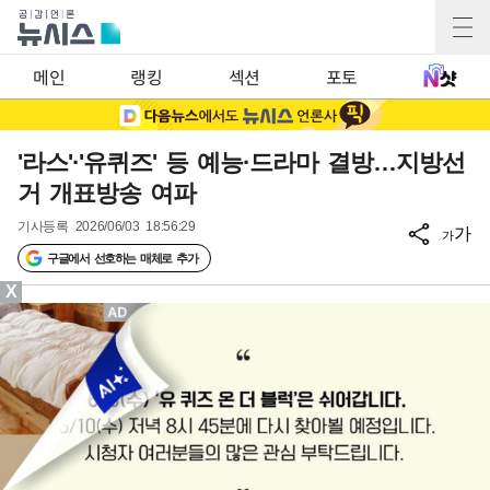
메인
랭킹
섹션
포토
'라스'·'유퀴즈' 등 예능·드라마 결방…지방선
거 개표방송 여파
기사등록
2026/06/03 18:56:29
가
가
구글에서 선호하는 매체로 추가
X