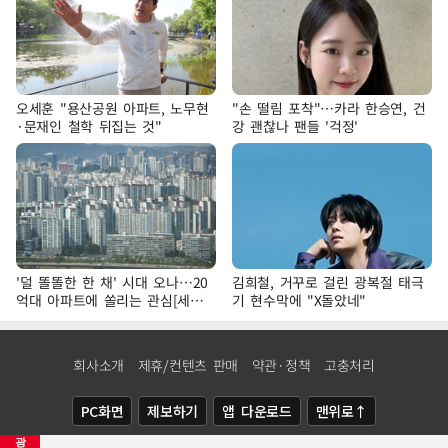
오세훈 "용산공원 아파트, 노무현
"손 떨림 포착"…카라 한승연, 건
·문재인 철학 뒤집는 것"
강 괜찮나 팬들 '걱정'
'덜 똘똘한 한 채' 시대 오나…20
김희철, 거꾸로 걸린 광복절 태극
억대 아파트에 쏠리는 관심[세제
기 현수막에 "X돌았네"
개편, 그 이후②]
회사소개
제휴/컨텐츠 판매
약관·정책
고충처리
PC화면
제보하기
앱 다운로드
맨위로↑
광