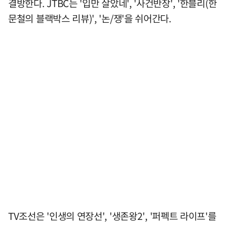
결방한다. JTBC는 '입만 살았네', '사건반장', '한블리(한
문철의 블랙박스 리뷰)', '논/쟁'을 쉬어간다.
TV조선은 '인생의 연장선', '생존왕2', '퍼펙트 라이프'를