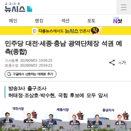
메인
랭킹
섹션
포토
민주당 대전·세종·충남 광역단체장 석권 예
측(종합)
기사등록
2026/06/03 19:06:25
가
가
최종수정
2026/06/03 20:04:23
구글에서 선호하는 매체로 추가
방송3사 출구조사
허태정·조상호·박수현, 국힘 후보에 모두 앞서