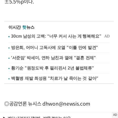
±5.5%p이다.
이시간
핫
뉴스
방은희, 어머니 고독사에 오열 "이틀 만에 발견"
'서준맘' 박세미, 연하 남친과 열애 "결혼 전제"
황기순 "원정도박 후 필리핀서 2년 불법체류"
백혈병 재발 최성원 "치료가 날 죽이는 것 같아"
◎공감언론 뉴시스
dhwon@newsis.com