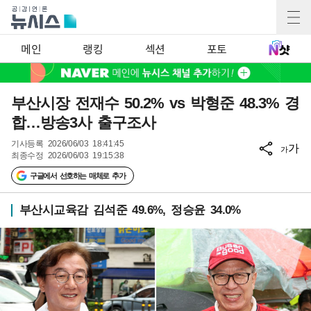
메인
랭킹
섹션
포토
부산시장 전재수 50.2% vs 박형준 48.3% 경
합…방송3사 출구조사
기사등록
2026/06/03 18:41:45
가
가
최종수정
2026/06/03 19:15:38
구글에서 선호하는 매체로 추가
부산시교육감 김석준 49.6%, 정승윤 34.0%