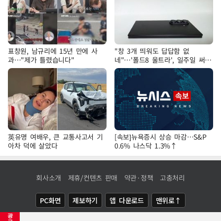
표창원, 남규리에 15년 만에 사
"창 3개 띄워도 답답함 없
과…"제가 틀렸습니다"
네"…'폴드8 울트라', 일주일 써보
니
英유명 여배우, 큰 교통사고서 기
[속보]뉴욕증시 상승 마감…S&P
아차 덕에 살았다
0.6% 나스닥 1.3%↑
회사소개
제휴/컨텐츠 판매
약관·정책
고충처리
PC화면
제보하기
앱 다운로드
맨위로↑
광
COPYRIGHTⓒ
NEWSIS
ALL RIGHTS RESERVED.