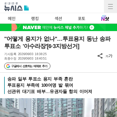
메인
랭킹
섹션
포토
"어떻게 용지가 없나"…투표용지 동난 송파
투표소 '아수라장'[6·3지방선거]
기사등록
2026/06/03 18:38:25
가
가
최종수정
2026/06/03 18:40:51
구글에서 선호하는 매체로 추가
송파 일부 투표소 용지 부족 혼란
투표용지 부족에 100여명 발 묶여
선관위 대기표 배부…유권자들 항의 이어져