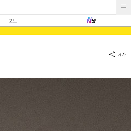
포토
가
가