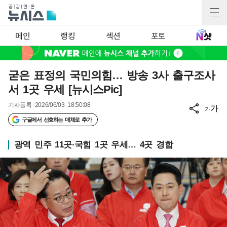
메인
랭킹
섹션
포토
굳은 표정의 국민의힘… 방송 3사 출구조사
서 1곳 우세 [뉴시스Pic]
기사등록
2026/06/03 18:50:08
가
가
구글에서 선호하는 매체로 추가
광역 민주 11곳·국힘 1곳 우세… 4곳 경합