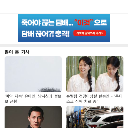
많이 본 기사
'마약 자숙' 유아인, 남사친과 볼뽀
손떨림 건강이상설 한승연…"목디
뽀 근황
스크 심해 치료 중"