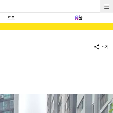
포토
가
가