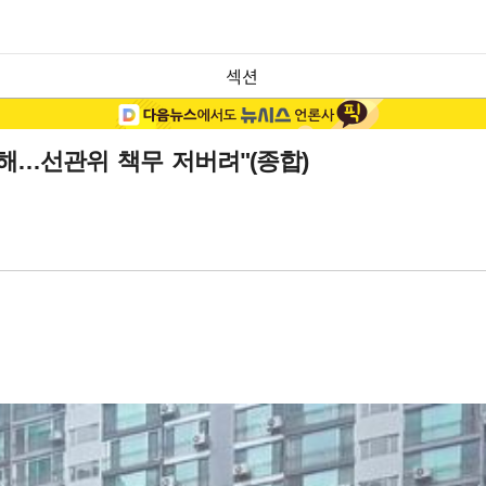
섹션
침해…선관위 책무 저버려"(종합)