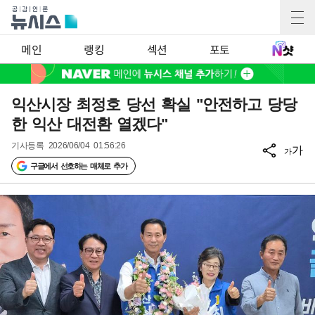
메인
랭킹
섹션
포토
익산시장 최정호 당선 확실 "안전하고 당당
한 익산 대전환 열겠다"
기사등록
2026/06/04 01:56:26
가
가
구글에서 선호하는 매체로 추가