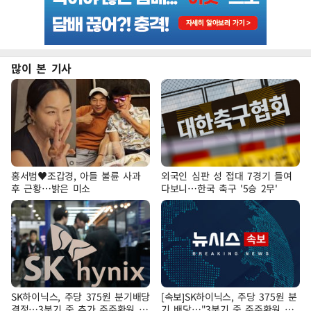
많이 본 기사
홍서범♥조갑경, 아들 불륜 사과
외국인 심판 성 접대 7경기 들여
후 근황…밝은 미소
다보니…한국 축구 '5승 2무'
SK하이닉스, 주당 375원 분기배당
[속보]SK하이닉스, 주당 375원 분
결정…3분기 중 추가 주주환원 발
기 배당…"3분기 중 주주환원 방