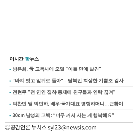
이시간
핫
뉴스
방은희, 母 고독사에 오열 "이틀 만에 발견"
"바지 벗고 앞뒤로 돌아"…탈북민 회상한 기쁨조 검사
전현무 "전 연인 집착·통제에 친구들과 연락 끊겨"
박찬민 딸 박민하, 배우·국가대표 병행하더니…근황이
◎공감언론 뉴시스
syi23@newsis.com