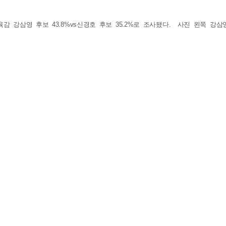
강삼영 후보 43.8%vs신경호 후보 35.2%로 조사됐다. 사진 왼쪽 강삼영 