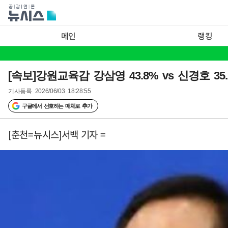
메인
랭킹
[속보]강원교육감 강삼영 43.8% vs 신경호 3
기사등록
2026/06/03 18:28:55
구글에서 선호하는 매체로 추가
[춘천=뉴시스]서백 기자 =