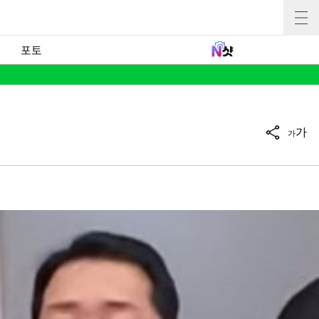
포토
가
가