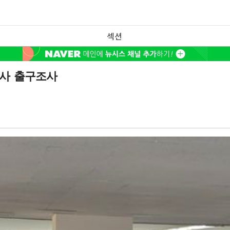
섹션
3사 출구조사