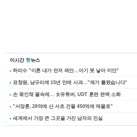
이시간
핫
뉴스
하리수 "이혼 내가 먼저 제안…아기 못 낳아 미안"
표창원, 남규리에 15년 만에 사과…"제가 틀렸습니다"
손 묶인채 물속에… 女유튜버, UDT 훈련 완벽 소화
"서장훈, 28억에 산 서초 건물 450억에 매물로"