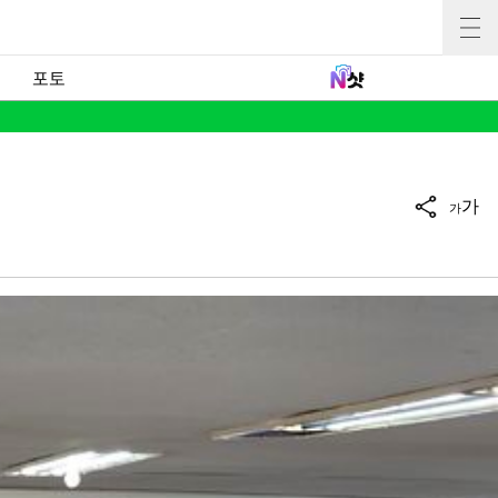
포토
가
가