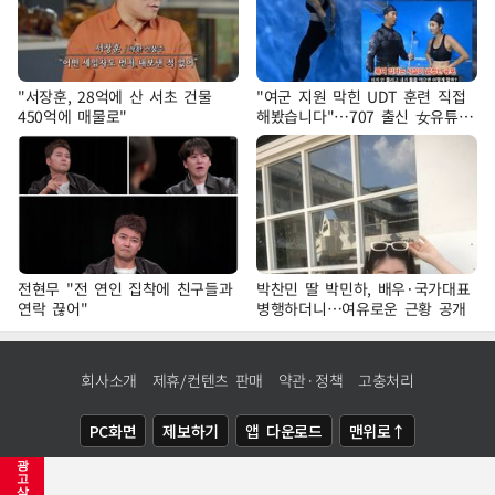
"서장훈, 28억에 산 서초 건물
"여군 지원 막힌 UDT 훈련 직접
450억에 매물로"
해봤습니다"…707 출신 女유튜버
'완벽 소화'
전현무 "전 연인 집착에 친구들과
박찬민 딸 박민하, 배우·국가대표
연락 끊어"
병행하더니…여유로운 근황 공개
회사소개
제휴/컨텐츠 판매
약관·정책
고충처리
PC화면
제보하기
앱 다운로드
맨위로↑
광
COPYRIGHTⓒ
NEWSIS
ALL RIGHTS RESERVED.
고
삭