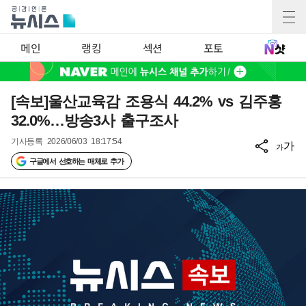
메인
랭킹
섹션
포토
[속보]울산교육감 조용식 44.2% vs 김주홍
32.0%…방송3사 출구조사
기사등록
2026/06/03 18:17:54
가
가
구글에서 선호하는 매체로 추가