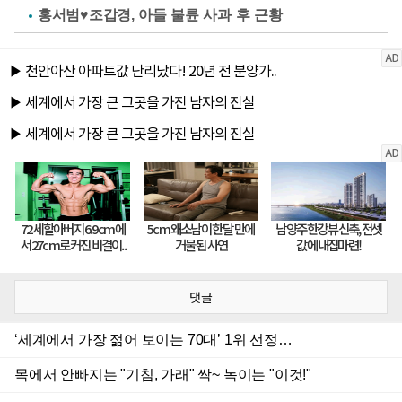
홍서범♥조갑경, 아들 불륜 사과 후 근황
댓글