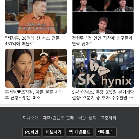
"서장훈, 28억에 산 서초 건물
전현무 "전 연인 집착에 친구들과
450억에 매물로"
연락 끊어"
홍서범♥조갑경, 아들 불륜 사과
SK하이닉스, 주당 375원 분기배당
후 근황…밝은 미소
결정…3분기 중 추가 주주환원 발
표
회사소개
제휴/컨텐츠 판매
약관·정책
고충처리
PC화면
제보하기
앱 다운로드
맨위로↑