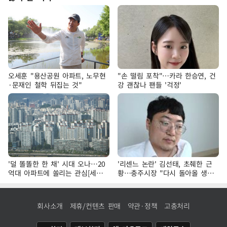
오세훈 "용산공원 아파트, 노무현
"손 떨림 포착"…카라 한승연, 건
·문재인 철학 뒤집는 것"
강 괜찮나 팬들 '걱정'
'덜 똘똘한 한 채' 시대 오나…20
'리센느 논란' 김선태, 초췌한 근
억대 아파트에 쏠리는 관심[세제
황…충주시장 "다시 돌아올 생
개편, 그 이후②]
각?"
회사소개
제휴/컨텐츠 판매
약관·정책
고충처리