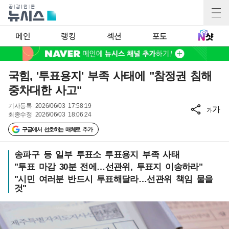
메인
랭킹
섹션
포토
국힘, '투표용지' 부족 사태에 "참정권 침해
중차대한 사고"
기사등록
2026/06/03 17:58:19
가
가
최종수정
2026/06/03 18:06:24
구글에서 선호하는 매체로 추가
송파구 등 일부 투표소 투표용지 부족 사태
"투표 마감 30분 전에…선관위, 투표지 이송하라"
"시민 여러분 반드시 투표해달라…선관위 책임 물을
것"